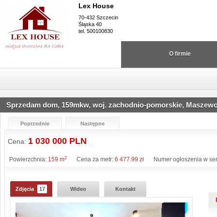
Lex House
70-432 Szczecin
Śląska 40
tel. 500100830
O firmie
Sprzedam dom, 159mkw, woj. zachodnio-pomorskie, Maszew
Poprzednie
Następne
1 030 000 PLN
Cena:
2
Powierzchnia:
159 m
Cena za metr:
6 477.99 zł
Numer ogłoszenia w ser
Zdjęcia
17
Wideo
Kontakt