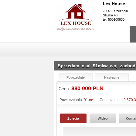
Lex House
70-432 Szczecin
Śląska 40
tel. 500100830
Sprzedam lokal, 91mkw, woj. zachod
Poprzednie
Następne
880 000 PLN
Cena:
2
Powierzchnia:
91 m
Cena za metr:
9 670.3
Zdjęcia
Wideo
Konta