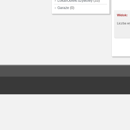
Lokal/Obiekt użytkowy
(33)
Garaże
(0)
Widok:
Liczba wy