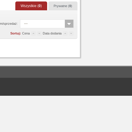
Wszystkie (
0
)
Prywatne (
0
)
m/sprzedaż:
---
Sortuj:
Cena
Data dodania