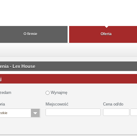
O firmie
Oferta
enia - Lex House
j
zedam
Wynajmę
ria
Miejscowość
Cena od/do
stkie