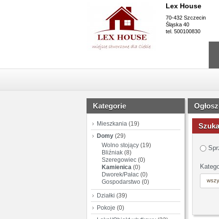
Lex House
70-432 Szczecin
Śląska 40
tel. 500100830
Kategorie
Ogłosz
Mieszkania
(19)
Szuka
Domy
(29)
Wolno stojący
(19)
Spr
Bliźniak
(8)
Szeregowiec
(0)
Katego
Kamienica
(0)
Dworek/Pałac
(0)
wszy
Gospodarstwo
(0)
Działki
(39)
Pokoje
(0)