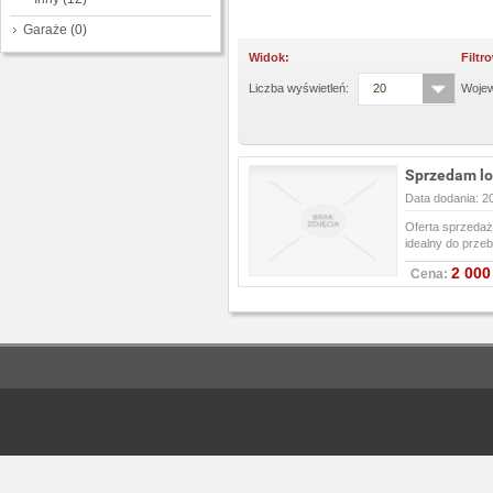
Garaże
(0)
Widok:
Filtr
Liczba wyświetleń:
20
Woje
Sprzedam lo
Data dodania: 2
Oferta sprzedaż
idealny do prze
2 000
Cena: