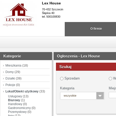
Lex House
70-432 Szczecin
Śląska 40
tel. 500100830
O firmie
Kategorie
Ogłoszenia - Lex House
Mieszkania
(18)
Szukaj
Domy
(29)
Sprzedam
W
Działki
(39)
Pokoje
(0)
Kategoria
Miej
Lokal/Obiekt użytkowy
(33)
wszystkie
Usługowy
(13)
Biurowy
(1)
Handlowy
(0)
Gastronomiczny
(0)
Przemysłowy
(0)
Inny
(12)