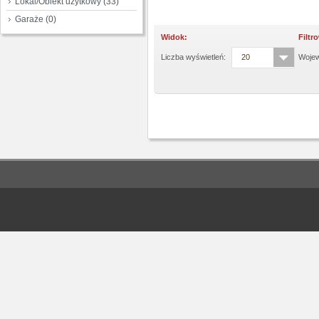
Lokal/Obiekt użytkowy
(33)
Garaże
(0)
Widok:
Filtr
Liczba wyświetleń:
20
Woje