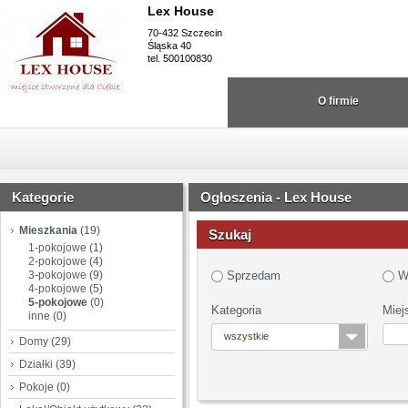
Lex House
70-432 Szczecin
Śląska 40
tel. 500100830
O firmie
Kategorie
Ogłoszenia - Lex House
Mieszkania
(19)
Szukaj
1-pokojowe
(1)
2-pokojowe
(4)
3-pokojowe
(9)
Sprzedam
W
4-pokojowe
(5)
5-pokojowe
(0)
Kategoria
Miej
inne
(0)
wszystkie
Domy
(29)
Działki
(39)
Pokoje
(0)